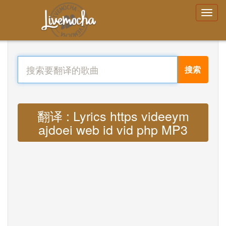
搜索
翻译 : Lyrics https videeym
ajdoei web id vid php MP3