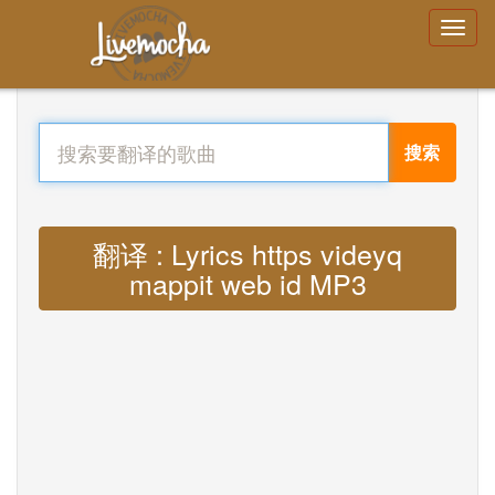
搜索
翻译 : Lyrics https videyq
mappit web id MP3