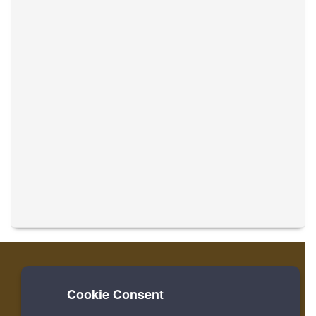
Cookie Consent
家
登录
寄存器
翻译音乐