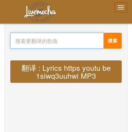
搜索
翻译 : Lyrics https youtu be
1siwq3uuhwi MP3