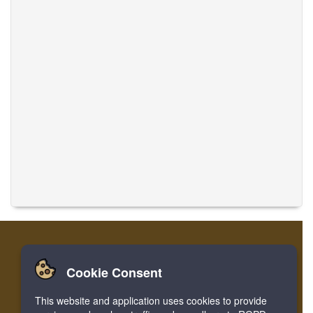
Cookie Consent
家
登录
寄存器
翻译音乐
This website and application uses cookies to provide
Facebook
Twitter
Bookmark