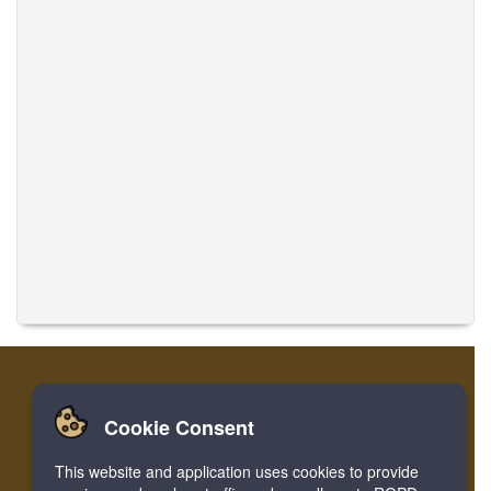
Cookie Consent
家
登录
寄存器
翻译音乐
This website and application uses cookies to provide
Facebook
Twitter
Bookmark