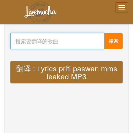
搜索
翻译 : Lyrics priti paswan mms
leaked MP3