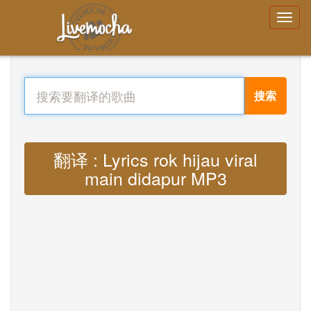
搜索
翻译 : Lyrics rok hijau viral
main didapur MP3