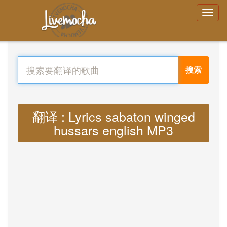
搜索
翻译 : Lyrics sabaton winged
hussars english MP3