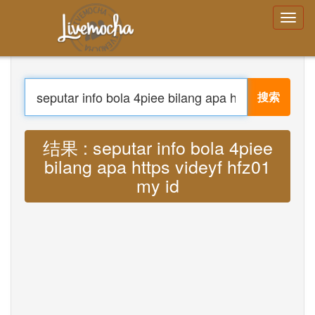
登录
创建帐号
忘记密码了吗？
搜索
菜单
家
登录
翻译 : Lyrics seputar info bola 4piee
创建帐号
bilang apa https videyf hfz01 my id MP3
学习
聊天
下载 App Free
下载 App Pro
翻译音乐
About
Terms
Privacy