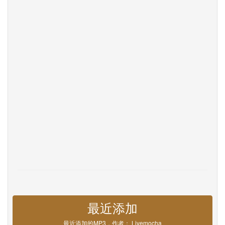
联系我们
Help
DevOps
语言
English
Français
Deutsche
Português
Español
Pусский
Italiane
日本語
中文
한국어
عربى
हिंदी
ViệtNam
Türk