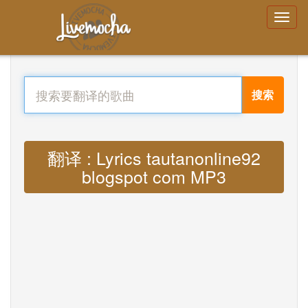
搜索
翻译 : Lyrics tautanonline92
blogspot com MP3