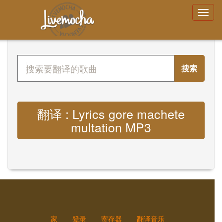
搜索
翻译 : Lyrics gore machete
multation MP3