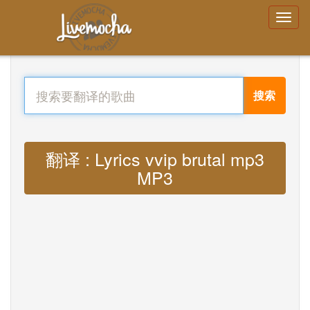
搜索
翻译 : Lyrics vvip brutal mp3
MP3