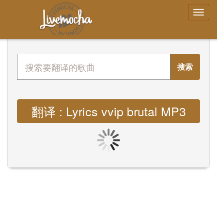
搜索
翻译 : Lyrics vvip brutal MP3