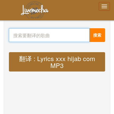
搜索
翻译 : Lyrics xxx hijab com
MP3