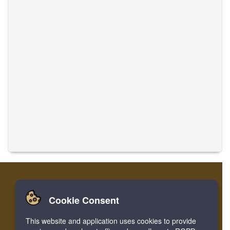
Cookie Consent
家
登录
寄存器
翻译音乐
This website and application uses cookies to provide
Facebook
Twitter
Bookmark