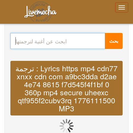
بحث
ترجمة : Lyrics https mp4 cdn77
xnxx cdn com a9bc3dda d2ae
4e74 8615 f7d545f4f1bf 0
360p mp4 secure uheexc
qtf955f2cubv3rq 1776111500
MP3