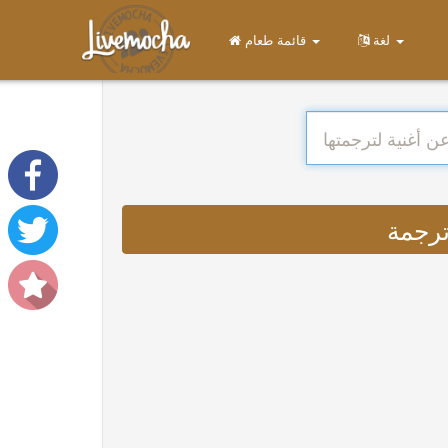
لغة
قائمة طعام