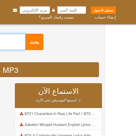
تسجيل الدخول
إنشاء حساب
نسيت رقمك السري؟
بحث
p3 MP3
الاستماع الآن
(استمع الموسيقي حتى الآن ..)
BT21 Characters In Real Life Part 1 BTS AND BT21 방탄소년단 BT21 BT21아가들은 아빠조아 따라쟁이들 BTS Vs BT21 Mp3
Sabaton Winged Hussars English Lyrics Mp3
BTS X Coldplay My Universe Lyrics 방탄소년단 콜드플레이 My Universe 가사 Color Coded Lyrics Han Rom Eng Mp3