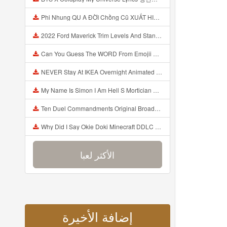
Phi Nhung QU A ĐỜI Chồng Cũ XUẤT HIỆN Khóc Hối Hận Vì Làm Điều KHỦNG KHIẾP Với Cô Mp3
2022 Ford Maverick Trim Levels And Standard Features Explained Mp3
Can You Guess The WORD From Emojii COMPOUND WORD EMOJII CHALLENGE 90 PEOPLE FAIL Guess Mp3
NEVER Stay At IKEA Overnight Animated SCP 3008 Horror Story Mp3
My Name Is Simon I Am Hell S Mortician And I Am Going To Kill God Creepypasta Mp3
Ten Duel Commandments Original Broadway Cast Of Hamilton Lyrics Mp3
Why Did I Say Okie Doki Minecraft DDLC Animated Music Video Song By The Stupendium Mp3
الأكثر لعبا
إضافة الأخيرة