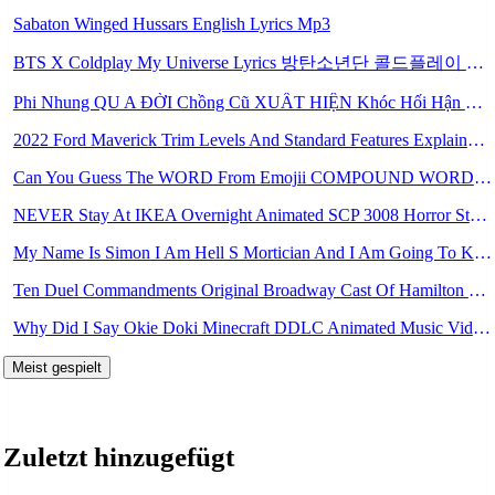
Sabaton Winged Hussars English Lyrics Mp3
BTS X Coldplay My Universe Lyrics 방탄소년단 콜드플레이 My Universe 가사 Color Coded Lyrics Han Rom Eng Mp3
Phi Nhung QU A ĐỜI Chồng Cũ XUẤT HIỆN Khóc Hối Hận Vì Làm Điều KHỦNG KHIẾP Với Cô Mp3
2022 Ford Maverick Trim Levels And Standard Features Explained Mp3
Can You Guess The WORD From Emojii COMPOUND WORD EMOJII CHALLENGE 90 PEOPLE FAIL Guess Mp3
NEVER Stay At IKEA Overnight Animated SCP 3008 Horror Story Mp3
My Name Is Simon I Am Hell S Mortician And I Am Going To Kill God Creepypasta Mp3
Ten Duel Commandments Original Broadway Cast Of Hamilton Lyrics Mp3
Why Did I Say Okie Doki Minecraft DDLC Animated Music Video Song By The Stupendium Mp3
Meist gespielt
Zuletzt hinzugefügt