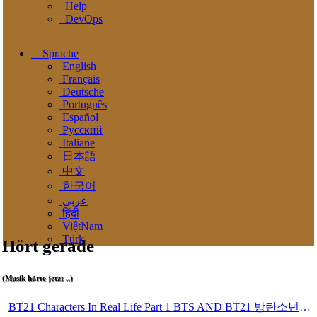
Help
DevOps
Sprache
English
Français
Deutsche
Português
Español
Pусский
Italiane
日本語
中文
한국어
عربى
हिंदी
ViệtNam
Türk
Hört gerade
(Musik hörte jetzt ..)
BT21 Characters In Real Life Part 1 BTS AND BT21 방탄소년단 BT21 BT21아가들은 아빠조아 따라쟁이들 BTS Vs BT21 Mp3