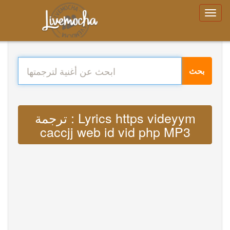
بحث
ترجمة : Lyrics https videyym
caccjj web id vid php MP3