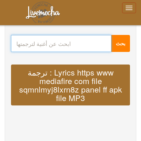
بحث
ترجمة : Lyrics https www
mediafire com file
sqmnlmyj8lxrn8z panel ff apk
file MP3