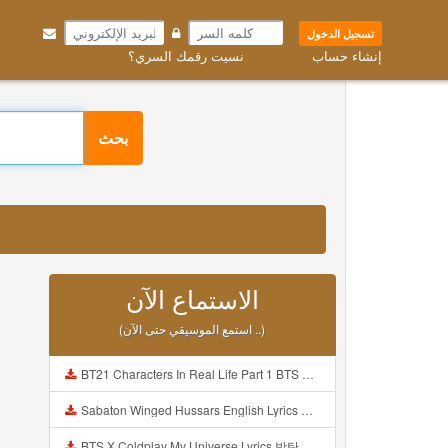
تسجيل الدخول
إنشاء حساب
نسيت رقمك السري؟
بحث
الاستماع الآن
(استمع الموسيقي حتى الآن ..)
BT21 Characters In Real Life Part 1 BTS AND BT21 방탄소년단 BT21 BT21아가들은 아빠조아 따라쟁이들 BTS Vs BT21 Mp3
Sabaton Winged Hussars English Lyrics Mp3
BTS X Coldplay My Universe Lyrics 방탄소년단 콜드플레이 My Universe 가사 Color Coded Lyrics Han Rom Eng Mp3