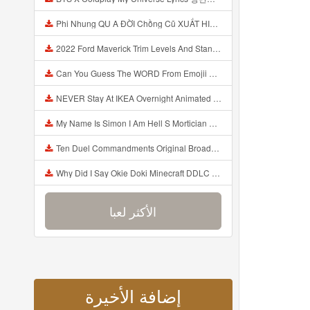
Phi Nhung QU A ĐỜI Chồng Cũ XUẤT HIỆN Khóc Hối Hận Vì Làm Điều KHỦNG KHIẾP Với Cô Mp3
2022 Ford Maverick Trim Levels And Standard Features Explained Mp3
Can You Guess The WORD From Emojii COMPOUND WORD EMOJII CHALLENGE 90 PEOPLE FAIL Guess Mp3
NEVER Stay At IKEA Overnight Animated SCP 3008 Horror Story Mp3
My Name Is Simon I Am Hell S Mortician And I Am Going To Kill God Creepypasta Mp3
Ten Duel Commandments Original Broadway Cast Of Hamilton Lyrics Mp3
Why Did I Say Okie Doki Minecraft DDLC Animated Music Video Song By The Stupendium Mp3
الأكثر لعبا
إضافة الأخيرة