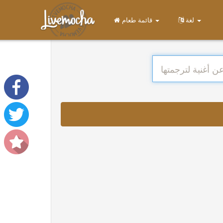
لغة
قائمة طعام