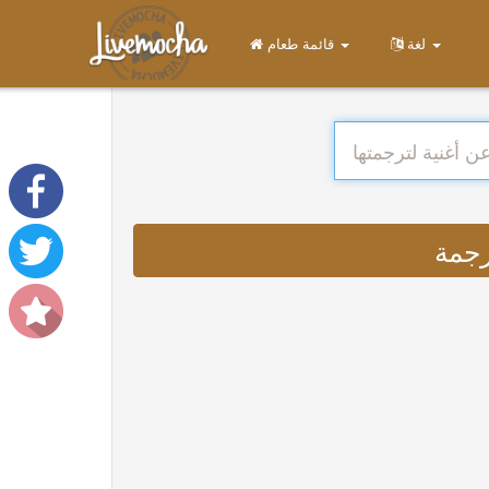
لغة
قائمة طعام