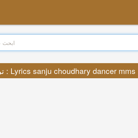
ترجمة : Lyrics sanju choudhary dancer mm