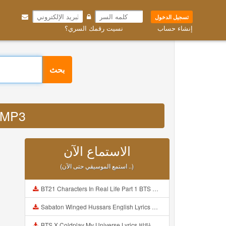
تسجيل الدخول
إنشاء حساب
نسيت رقمك السري؟
بحث
s MP3
الاستماع الآن
(استمع الموسيقي حتى الآن ..)
BT21 Characters In Real Life Part 1 BTS AND BT21 방탄소년단 BT21 BT21아가들은 아빠조아 따라쟁이들 BTS Vs BT21 Mp3
Sabaton Winged Hussars English Lyrics Mp3
BTS X Coldplay My Universe Lyrics 방탄소년단 콜드플레이 My Universe 가사 Color Coded Lyrics Han Rom Eng Mp3