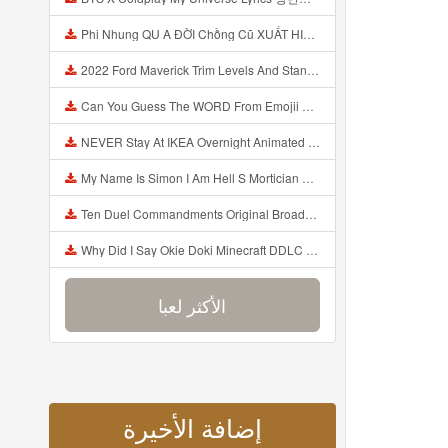
Phi Nhung QU A ĐỜI Chồng Cũ XUẤT HIỆN Khóc Hối Hận Vì Làm Điều KHỦNG KHIẾP Với Cô Mp3
2022 Ford Maverick Trim Levels And Standard Features Explained Mp3
Can You Guess The WORD From Emojii COMPOUND WORD EMOJII CHALLENGE 90 PEOPLE FAIL Guess Mp3
NEVER Stay At IKEA Overnight Animated SCP 3008 Horror Story Mp3
My Name Is Simon I Am Hell S Mortician And I Am Going To Kill God Creepypasta Mp3
Ten Duel Commandments Original Broadway Cast Of Hamilton Lyrics Mp3
Why Did I Say Okie Doki Minecraft DDLC Animated Music Video Song By The Stupendium Mp3
الأكثر لعبا
إضافة الأخيرة