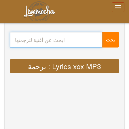
بحث
ترجمة : Lyrics xox MP3