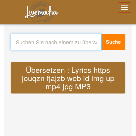
Suche
Übersetzen : Lyrics https
jouqzn fjajzb web id img up
mp4 jpg MP3