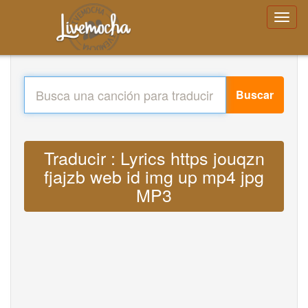
Buscar
Traducir : Lyrics https jouqzn
fjajzb web id img up mp4 jpg
MP3