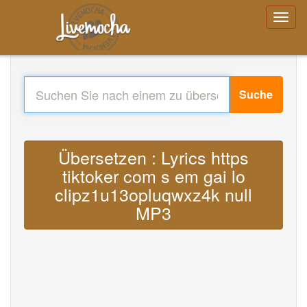
Suche
Übersetzen : Lyrics https
tiktoker com s em gai lo
clipz1u13opluqwxz4k null
MP3