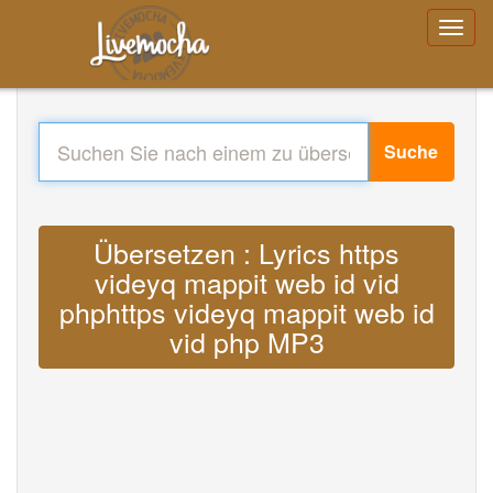
Suche
Übersetzen : Lyrics https
videyq mappit web id vid
phphttps videyq mappit web id
vid php MP3