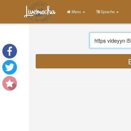
Menu
Zuhause
Einloggen
Konto erstellen
Top %s Songs in World
Lernen
Herunterladen App Free
Herunterladen App Pro
Über
Übersetzen Sie Musik
About
Terms
Privacy
Kontaktiere uns
Help
DevOps
Sprache
English