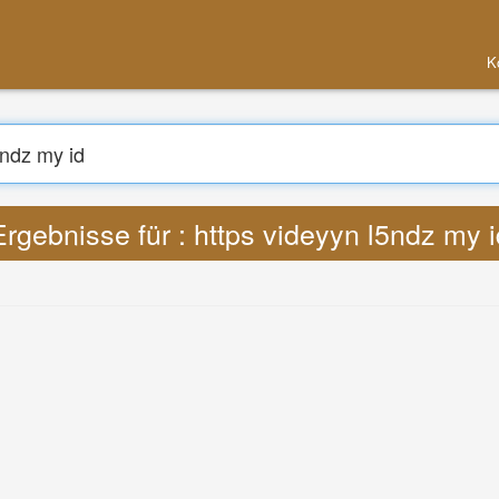
Konto e
Suche
setzen : Lyrics https videyyn l5ndz my i