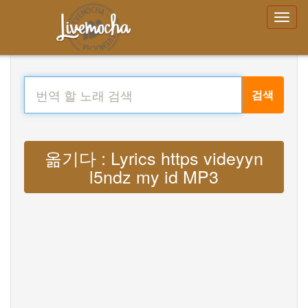
검색
옮기다 : Lyrics https videyyn
l5ndz my id MP3