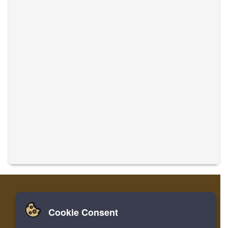
Cookie Consent
집
로그인
레지스터
음악 번역