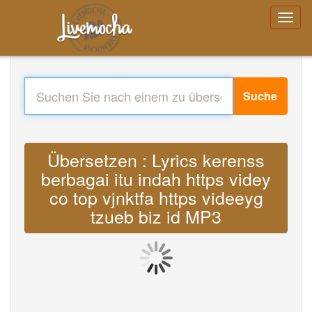
Suche
Übersetzen : Lyrics kerenss
berbagai itu indah https videy
co top vjnktfa https videeyg
tzueb biz id MP3