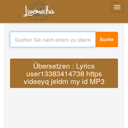
Suche
Übersetzen : Lyrics
user13383414738 https
videeyq jeldm my id MP3