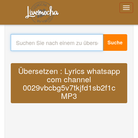
Suche
Übersetzen : Lyrics whatsapp
com channel
0029vbcbg5v7tkjfd1sb2f1c
MP3