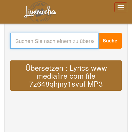
Suche
Übersetzen : Lyrics www
mediafire com file
7z648qhjny1svuf MP3