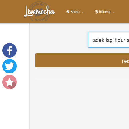
Menú
Casa
Login
Crear una cuenta
Aprender
Charlar
Descargar App Free
Descargar App Pro
Trad
Traducir músicas
About
Terms
Privacy
Contáctenos
Help
DevOps
Idioma
English