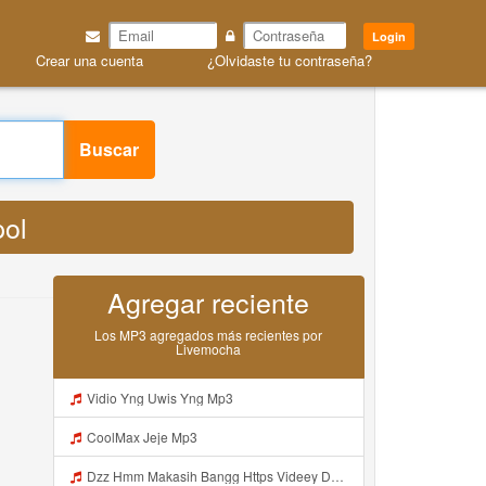
Login
Crear una cuenta
¿Olvidaste tu contraseña?
l MP3