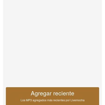
Help
DevOps
Idioma
English
Français
Deutsche
Português
Español
Pусский
Italiane
日本語
中文
한국어
عربى
हिंदी
ViệtNam
Türk