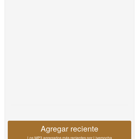
Help
DevOps
Idioma
English
Français
Deutsche
Português
Español
Pусский
Italiane
日本語
中文
한국어
عربى
हिंदी
ViệtNam
Türk