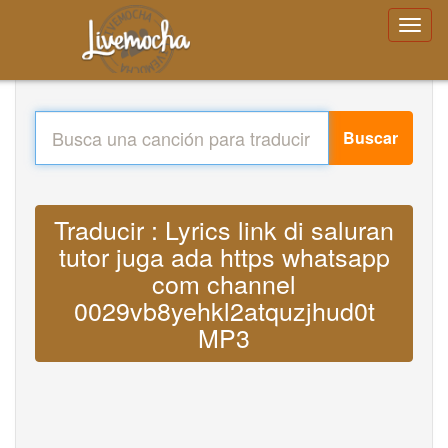
Buscar
Traducir : Lyrics link di saluran
tutor juga ada https whatsapp
com channel
0029vb8yehkl2atquzjhud0t
MP3