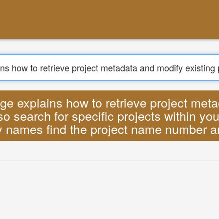
Buscar
ow to retrieve project metadata and modify
ur resource hierarchy based on their state
number and id to interact with go MP3