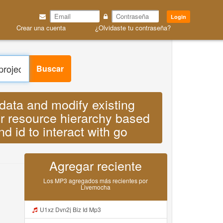
Login
Crear una cuenta
¿Olvidaste tu contraseña?
 existing project settings you can also
 or display names find the project name