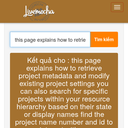
Đăng nhập
Tạo tài khoản
Quên mật khẩu?
Tìm kiếm
Menu
Nhà
Đăng nhập
Phiên dịch : Lyrics this page explains
Tạo tài khoản
Học hỏi
how to retrieve project metadata and
Trò chuyện
Tải xuống App Free
modify existing project settings you can
Tải xuống App Pro
also search for specific projects within
Dịch thuật
your resource hierarchy based on their
state or display names find the project
About
Terms
name number and id to interact with go
Privacy
MP3
Liên hệ chúng tôi
Help