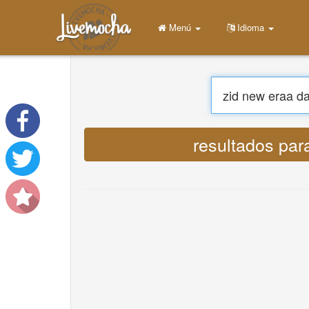
Menú
Casa
Login
Crear una cuenta
Aprender
Charlar
Descargar App Free
Descargar App Pro
Traducir : Lyrics
Traducir músicas
About
Terms
Privacy
Contáctenos
Help
DevOps
Idioma
English