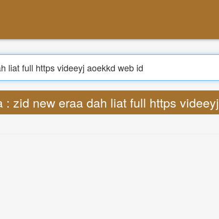
Buscar
 zid new eraa dah liat full https videeyj