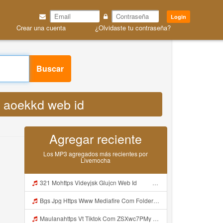
Login
Crear una cuenta
¿Olvidaste tu contraseña?
 aoekkd web id MP3