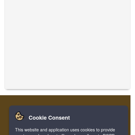
Cookie Consent
Accueil
Login
Register
Traduire des musiques
This website and application uses cookies to provide
Facebook
Twitter
Bookmark