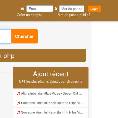
Login
Créer un compte
Mot de passe oublié?
 php MP3