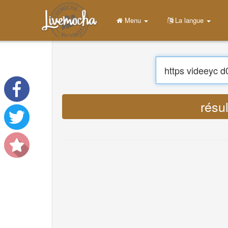
Menu
Accueil
Login
Créer un compte
Apprendre
Chat
Télécharger App Free
Télécharger App Pro
Traduir
Traduire des musiques
About
Terms
Privacy
Nous contacter
Help
DevOps
La langue
English