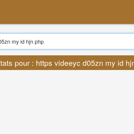
Chercher
e : Lyrics https videeyc d05zn my id hjn