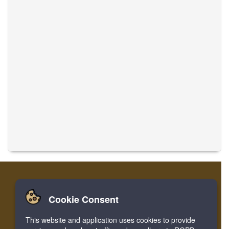
Cookie Consent
Accueil
Login
Register
Traduire des musiques
This website and application uses cookies to provide
Facebook
Twitter
Bookmark