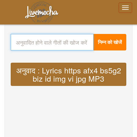
निम्न को खोजें
अनुवाद : Lyrics https afx4 bs5g2
biz id img vi jpg MP3