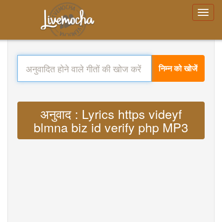
निम्न को खोजें
अनुवाद : Lyrics https videyf
blmna biz id verify php MP3