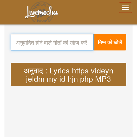
निम्न को खोजें
अनुवाद : Lyrics https videyn
jeldm my id hjn php MP3