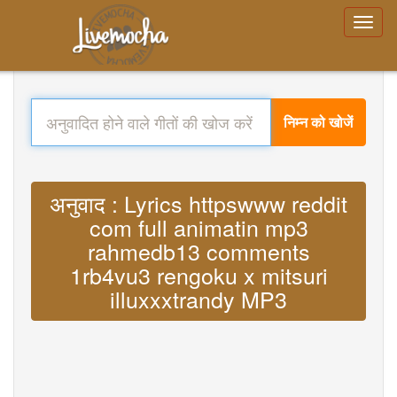
निम्न को खोजें
अनुवाद : Lyrics httpswww reddit
com full animatin mp3
rahmedb13 comments
1rb4vu3 rengoku x mitsuri
illuxxxtrandy MP3