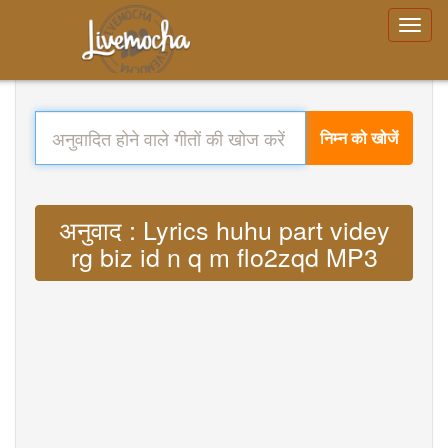
निम्न को खोजें
अनुवाद : Lyrics huhu part videy
rg biz id n q m flo2zqd MP3