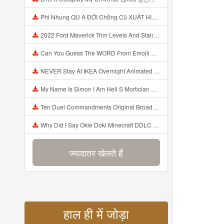
Phi Nhung QU A ĐỜI Chồng Cũ XUẤT HIỆN Khóc Hối Hận Vì Làm Điều KHỦNG KHIẾP Với Cô Mp3
2022 Ford Maverick Trim Levels And Standard Features Explained Mp3
Can You Guess The WORD From Emojii COMPOUND WORD EMOJII CHALLENGE 90 PEOPLE FAIL Guess Mp3
NEVER Stay At IKEA Overnight Animated SCP 3008 Horror Story Mp3
My Name Is Simon I Am Hell S Mortician And I Am Going To Kill God Creepypasta Mp3
Ten Duel Commandments Original Broadway Cast Of Hamilton Lyrics Mp3
Why Did I Say Okie Doki Minecraft DDLC Animated Music Video Song By The Stupendium Mp3
ज्यादातर खेलते हैं
हाल ही में जोड़ा