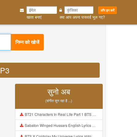
लॉग इन करें
खाता बनाएं
क्या आप अपना पासवर्ड भूल गए?
निम्न को खोजें
MP3
सुनो अब
(संगीत सुन रहा है ...)
BT21 Characters In Real Life Part 1 BTS AND BT21 방탄소년단 BT21 BT21아가들은 아빠조아 따라쟁이들 BTS Vs BT21 Mp3
Sabaton Winged Hussars English Lyrics Mp3
BTS X Coldplay My Universe Lyrics 방탄소년단 콜드플레이 My Universe 가사 Color Coded Lyrics Han Rom Eng Mp3