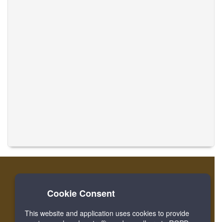
Cookie Consent
Home
लॉग इन करें
रजिस्टर करें
संगीत का अनुवाद करें
This website and application uses cookies to provide
Facebook
Twitter
Bookmark